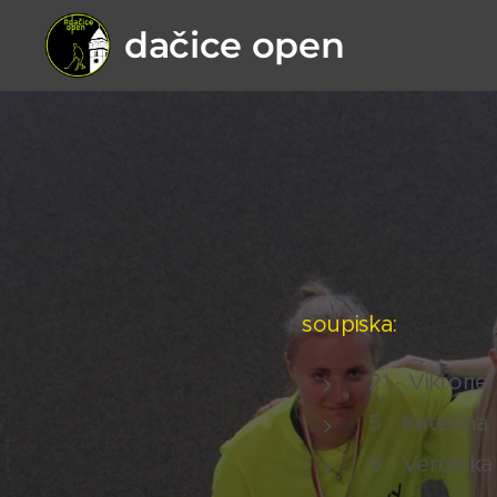
dačice open
soupiska:
21 - Viktori
5 - Kateřin
9 - Veronik