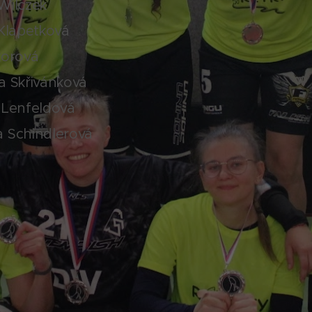
Wilczek
 Klapetková
korová
a Skřivánková
a Lenfeldová
a Schindlerová