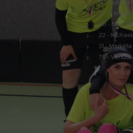
13 - Zuzana 
15 - Terezie
20 - Nela Si
22 - Michael
31 - Markét
75 - Vendul