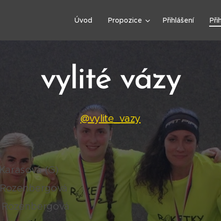
Úvod
Propozice
Přihlášení
Při
vylité vázy
@vylite_vazy
e Karasová (G)
a Rozenbergová
a Rozenbergová