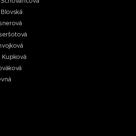
a Schovancová
 Blovská
isnerová
iseršotová
hvojková
na Kupková
Nováková
evná