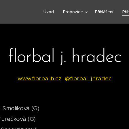
Úvod
Propozice
Přihlášení
Při
florbal j. hradec
www.florbaljh.cz
@florbal_jhradec
a Smolíková (G)
Turečková (G)