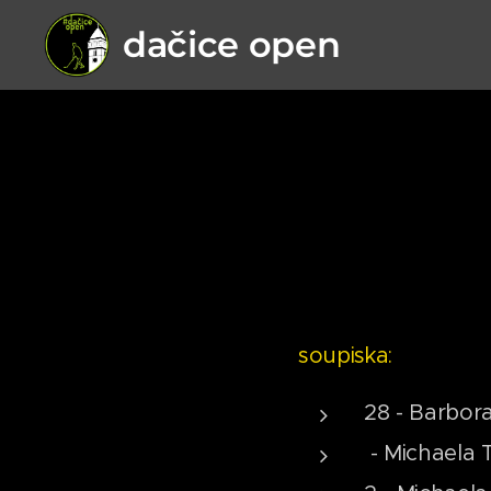
dačice open
soupiska:
28 - Barbor
- Michaela 