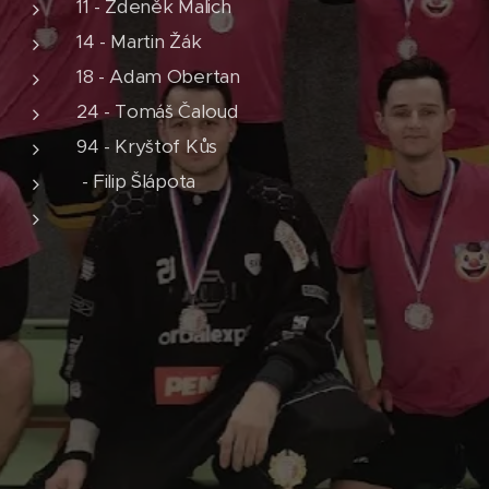
11 - Zdeněk Malich
14 - Martin Žák
18 - Adam Obertan
24 - Tomáš Čaloud
94 - Kryštof Kůs
- Filip Šlápota